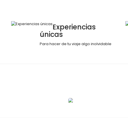
Experiencias
únicas
Para hacer de tu viaje algo inolvidable
ueva York
Madrid
0 tours
1 tour