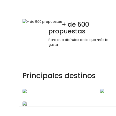
+ de 500
propuestas
Para que disfrutes de lo que más te
gusta
Principales destinos
Roma
N
Jerez de la
1 tour
Frontera